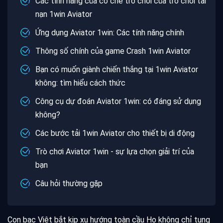
Các tính năng của cơ chế trò chơi của trò chơi tai
nạn 1win Aviator
Ứng dụng Aviator 1win: Các tính năng chính
Thông số chính của game Crash 1win Aviator
Bạn có muốn giành chiến thắng tại 1win Aviator
không: tìm hiểu cách thức
Công cụ dự đoán Aviator 1win: có đáng sử dụng
không?
Các bước tải 1win Aviator cho thiết bị di động
Trò chơi Aviator 1win - sự lựa chọn giải trí của
bạn
Câu hỏi thường gặp
Con bạc Việt bắt kịp xu hướng toàn cầu Họ không chỉ tung