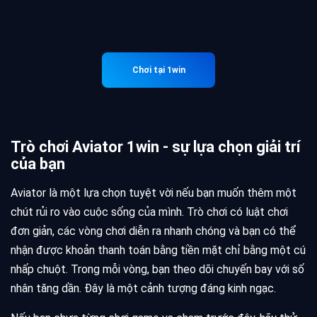
Chơi tại 1win
Trò chơi Aviator 1win - sự lựa chọn giải trí
của bạn
Aviator là một lựa chọn tuyệt vời nếu bạn muốn thêm một
chút rủi ro vào cuộc sống của mình. Trò chơi có luật chơi
đơn giản, các vòng chơi diễn ra nhanh chóng và bạn có thể
nhận được khoản thanh toán bằng tiền mặt chỉ bằng một cú
nhấp chuột. Trong mỗi vòng, bạn theo dõi chuyến bay với số
nhân tăng dần. Đây là một cảnh tượng đáng kinh ngạc.