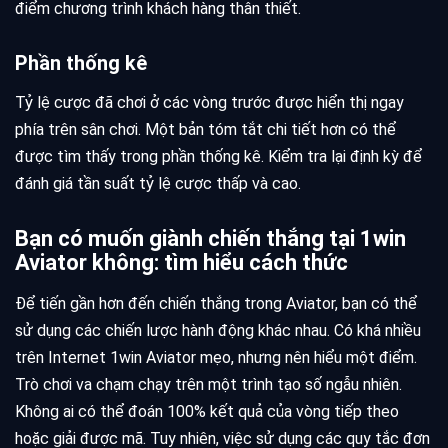
điểm chương trình khách hàng thân thiết.
Phần thống kê
Tỷ lệ cược đã chơi ở các vòng trước được hiển thị ngay
phía trên sân chơi. Một bản tóm tắt chi tiết hơn có thể
được tìm thấy trong phần thống kê. Kiểm tra lại định kỳ để
đánh giá tần suất tỷ lệ cược thấp và cao.
Bạn có muốn giành chiến thắng tại 1win
Aviator không: tìm hiểu cách thức
Để tiến gần hơn đến chiến thắng trong Aviator, bạn có thể
sử dụng các chiến lược hành động khác nhau. Có khá nhiều
trên Internet 1win Aviator mẹo, nhưng nên hiểu một điểm.
Trò chơi va chạm chạy trên một trình tạo số ngẫu nhiên.
Không ai có thể đoán 100% kết quả của vòng tiếp theo
hoặc giải được mã. Tuy nhiên, việc sử dụng các quy tắc đơn