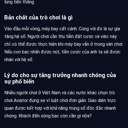
lùng tiền thắng.
Bản chất của trò chơi là gì
Vào đầu mỗi vòng, máy bay cất cánh. Cùng với đó là sự gia
tăng hệ số. Người chơi cần thu tiền đặt cược và việc này
chỉ có thể được thực hiện khi máy bay vẫn ở trong sân chơi.
Nếu con bạc nhấn được nút, tiền cược của anh ta sẽ được
nhân với hệ số.
Lý do cho sự tăng trưởng nhanh chóng của
sự phổ biến
Nhiều người chơi ở Việt Nam và các nước khác chọn trò
chơi Aviator đụng xe vì luật chơi đơn giản. Giao diện trực
quan được kết hợp với khả năng trúng số độc đắc nhanh
chóng. Khách đến sòng bạc còn cần gì nữa?