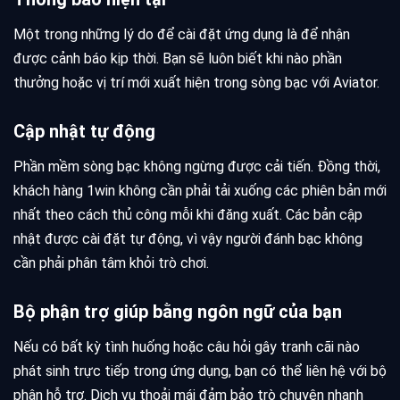
Một trong những lý do để cài đặt ứng dụng là để nhận
được cảnh báo kịp thời. Bạn sẽ luôn biết khi nào phần
thưởng hoặc vị trí mới xuất hiện trong sòng bạc với Aviator.
Cập nhật tự động
Phần mềm sòng bạc không ngừng được cải tiến. Đồng thời,
khách hàng 1win không cần phải tải xuống các phiên bản mới
nhất theo cách thủ công mỗi khi đăng xuất. Các bản cập
nhật được cài đặt tự động, vì vậy người đánh bạc không
cần phải phân tâm khỏi trò chơi.
Bộ phận trợ giúp bằng ngôn ngữ của bạn
Nếu có bất kỳ tình huống hoặc câu hỏi gây tranh cãi nào
phát sinh trực tiếp trong ứng dụng, bạn có thể liên hệ với bộ
phận hỗ trợ. Dịch vụ thoải mái đảm bảo trò chuyện nhanh