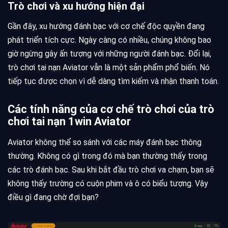
Trò chơi và xu hướng hiện đại
Gần đây, xu hướng đánh bạc với cơ chế độc quyền đang
phát triển tích cực. Ngày càng có nhiều, chúng không bao
giờ ngừng gây ấn tượng với những người đánh bạc. Đổi lại,
trò chơi tai nạn Aviator vẫn là một sản phẩm phổ biến. Nó
tiếp tục được chọn vì dễ dàng tìm kiếm và nhận thanh toán.
Các tính năng của cơ chế trò chơi của trò
chơi tai nạn 1win Aviator
Aviator không thể so sánh với các máy đánh bạc thông
thường. Không có gì trong đó mà bạn thường thấy trong
các trò đánh bạc. Sau khi bắt đầu trò chơi va chạm, bạn sẽ
không thấy trường có cuộn phim và ô có biểu tượng. Vậy
điều gì đang chờ đợi bạn?