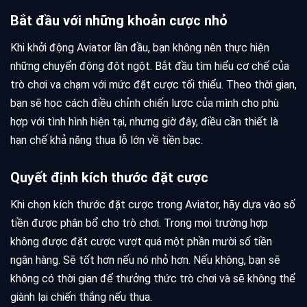
Bắt đầu với những khoản cược nhỏ
Khi khởi động Aviator lần đầu, bạn không nên thực hiện
những chuyển động đột ngột. Bắt đầu tìm hiểu cơ chế của
trò chơi va chạm với mức đặt cược tối thiểu. Theo thời gian,
bạn sẽ học cách điều chỉnh chiến lược của mình cho phù
hợp với tình hình hiện tại, nhưng giờ đây, điều cần thiết là
hạn chế khả năng thua lỗ lớn về tiền bạc.
Quyết định kích thước đặt cược
Khi chọn kích thước đặt cược trong Aviator, hãy dựa vào số
tiền được phân bổ cho trò chơi. Trong mọi trường hợp
không được đặt cược vượt quá một phần mười số tiền
ngân hàng. Sẽ tốt hơn nếu nó nhỏ hơn. Nếu không, bạn sẽ
không có thời gian để thưởng thức trò chơi và sẽ không thể
giành lại chiến thắng nếu thua.