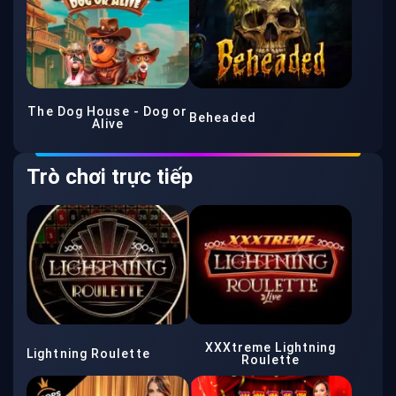
The Dog House - Dog or
Beheaded
Alive
Trò chơi trực tiếp
XXXtreme Lightning
Lightning Roulette
Roulette