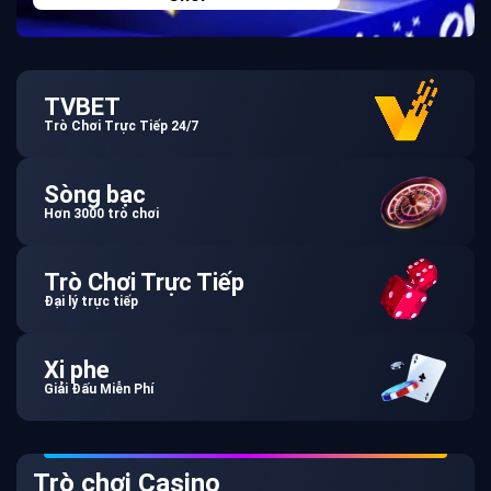
TVBET
Trò Chơi Trực Tiếp 24/7
Sòng bạc
Hơn 3000 trò chơi
Trò Chơi Trực Tiếp
Đại lý trực tiếp
Xi phe
Giải Đấu Miễn Phí
Trò chơi Casino