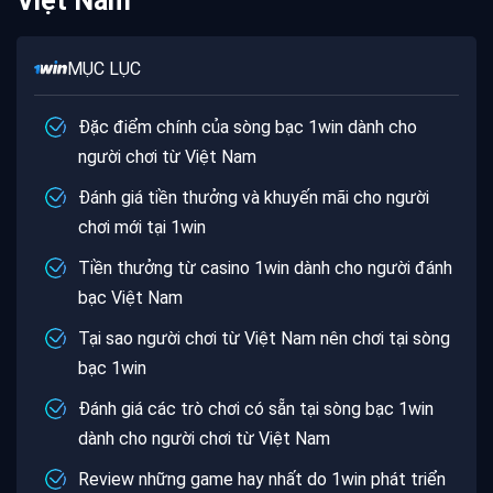
Việt Nam
MỤC LỤC
Đặc điểm chính của sòng bạc 1win dành cho
người chơi từ Việt Nam
Đánh giá tiền thưởng và khuyến mãi cho người
chơi mới tại 1win
Tiền thưởng từ casino 1win dành cho người đánh
bạc Việt Nam
Tại sao người chơi từ Việt Nam nên chơi tại sòng
bạc 1win
Đánh giá các trò chơi có sẵn tại sòng bạc 1win
dành cho người chơi từ Việt Nam
Review những game hay nhất do 1win phát triển