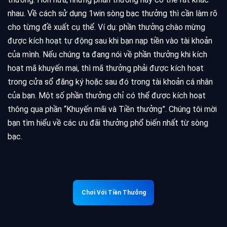
nhau. Về cách sử dụng 1win sòng bạc thưởng thì cần làm rõ
cho từng đề xuất cụ thể. Ví dụ: phần thưởng chào mừng
được kích hoạt tự động sau khi bạn nạp tiền vào tài khoản
của mình. Nếu chúng ta đang nói về phần thưởng khi kích
hoạt mã khuyến mại, thì mã thưởng phải được kích hoạt
trong cửa sổ đăng ký hoặc sau đó trong tài khoản cá nhân
của bạn. Một số phần thưởng chỉ có thể được kích hoạt
thông qua phần “Khuyến mãi và Tiền thưởng”. Chúng tôi mời
bạn tìm hiểu về các ưu đãi thưởng phổ biến nhất từ sòng
bạc.
Chơi Với Tiền Thưởng