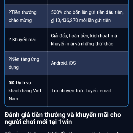
?Tiền thưởng
500% cho bốn lần gửi tiền đầu tiên,
chào mừng
₫ 13,436,270 mỗi lần gửi tiền
Giải đấu, hoàn tiền, kích hoạt mã
? Khuyến mãi
khuyến mãi và những thứ khác
?Nền tảng ứng
Android, iOS
dụng
☎ Dịch vụ
khách hàng Việt
Trò chuyện trực tuyến, email
Nam
Đánh giá tiền thưởng và khuyến mãi cho
người chơi mới tại 1win