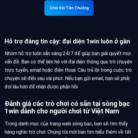
Chơi Với Tiền Thưởng
Hỗ trợ đáng tin cậy: đại diện 1win luôn ở gần
Nhóm hỗ trợ luôn sẵn sàng 24/7 để giúp bạn giải quyết mọi
vấn đề. Bạn có thể liên hệ với đại diện thông qua trò chuyện
trực tuyến, email hoặc điện thoại. Câu trả lời trong cuộc trò
chuyện sẽ đến sau vài phút. Nếu bạn gửi email, bạn sẽ phải
đợi lâu hơn để nhận được phản hồi.
Đánh giá các trò chơi có sẵn tại sòng bạc
1win dành cho người chơi từ Việt Nam
Trong danh mục của trang web sòng bạc, bạn sẽ tìm thấy
hàng nghìn trò chơi. Chúng tôi mời bạn tìm hiểu thêm về tất