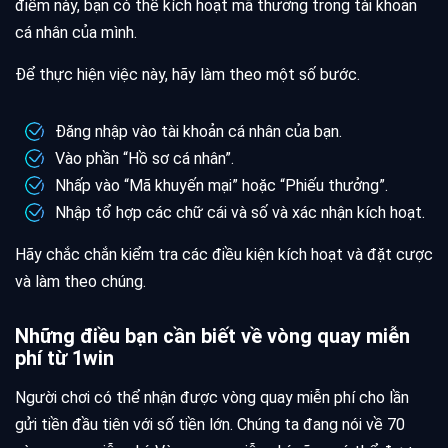
điểm này, bạn có thể kích hoạt mã thưởng trong tài khoản
cá nhân của mình.
Để thực hiện việc này, hãy làm theo một số bước.
Đăng nhập vào tài khoản cá nhân của bạn.
Vào phần “Hồ sơ cá nhân”.
Nhấp vào “Mã khuyến mại” hoặc “Phiếu thưởng”.
Nhập tổ hợp các chữ cái và số và xác nhận kích hoạt.
Hãy chắc chắn kiểm tra các điều kiện kích hoạt và đặt cược
và làm theo chúng.
Những điều bạn cần biết về vòng quay miễn
phí từ 1win
Người chơi có thể nhận được vòng quay miễn phí cho lần
gửi tiền đầu tiên với số tiền lớn. Chúng ta đang nói về 70