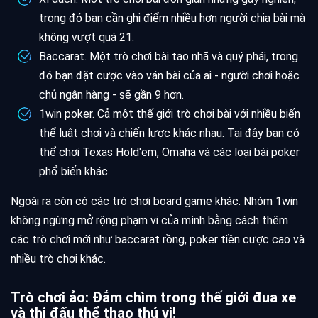
trong đó bạn cần ghi điểm nhiều hơn người chia bài mà
không vượt quá 21.
Baccarat. Một trò chơi bài tao nhã và quý phái, trong
đó bạn đặt cược vào ván bài của ai - người chơi hoặc
chủ ngân hàng - sẽ gần 9 hơn.
1win poker. Cả một thế giới trò chơi bài với nhiều biến
thể luật chơi và chiến lược khác nhau. Tại đây bạn có
thể chơi Texas Hold'em, Omaha và các loại bài poker
phổ biến khác.
Ngoài ra còn có các trò chơi board game khác. Nhóm 1win
không ngừng mở rộng phạm vi của mình bằng cách thêm
các trò chơi mới như baccarat rồng, poker tiền cược cao và
nhiều trò chơi khác.
Trò chơi ảo: Đắm chìm trong thế giới đua xe
và thi đấu thể thao thú vị!