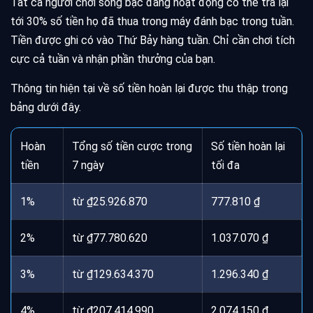
Tất cả người chơi sòng bạc đang hoạt động có thể trả lại
tới 30% số tiền họ đã thua trong máy đánh bạc trong tuần.
Tiền được ghi có vào Thứ Bảy hàng tuần. Chỉ cần chơi tích
cực cả tuần và nhận phần thưởng của bạn.
Thông tin hiện tại về số tiền hoàn lại được thu thập trong
bảng dưới đây.
Hoàn
Tổng số tiền cược trong
Số tiền hoàn lại
tiền
7 ngày
tối đa
1%
từ ₫25.926.870
777.810 ₫
2%
từ ₫77.780.620
1.037.070 ₫
3%
từ ₫129.634.370
1.296.340 ₫
4%
từ ₫207.414.990
2.074.150 ₫