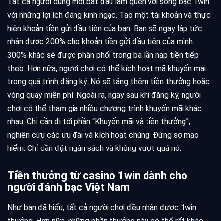
Tất cả người dùng mới bắt đầu làm quen với sòng bạc 1win
với những lợi ích đáng kinh ngạc. Tạo một tài khoản và thực
hiện khoản tiền gửi đầu tiên của bạn. Bạn sẽ ngay lập tức
nhận được 200% cho khoản tiền gửi đầu tiên của mình.
300% khác sẽ được phân phối trong ba lần nạp tiền tiếp
theo. Hơn nữa, người chơi có thể kích hoạt mã khuyến mại
trong quá trình đăng ký. Nó sẽ tặng thêm tiền thưởng hoặc
vòng quay miễn phí. Ngoài ra, ngay sau khi đăng ký, người
chơi có thể tham gia nhiều chương trình khuyến mãi khác
nhau. Chỉ cần đi tới phần “Khuyến mãi và tiền thưởng”,
nghiên cứu các ưu đãi và kích hoạt chúng. Đừng sợ mạo
hiểm. Chỉ cần đặt ngân sách và không vượt quá nó.
Tiền thưởng từ casino 1win dành cho
người đánh bạc Việt Nam
Như bạn đã hiểu, tất cả người chơi đều nhận được 1win
thưởng. Hơn nữa, những phần thưởng này có thể rất khác