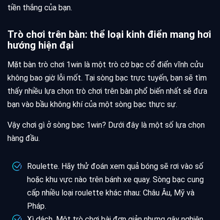
tiền thắng của bạn.
Trò chơi trên bàn: thể loại kinh điển mang hơi
hướng hiện đại
Mặt bàn trò chơi 1win là một trò cờ bạc cổ điển vĩnh cửu
không bao giờ lỗi mốt. Tại sòng bạc trực tuyến, bạn sẽ tìm
thấy nhiều lựa chọn trò chơi trên bàn phổ biến nhất sẽ đưa
bạn vào bầu không khí của một sòng bạc thực sự.
Vậy chơi gì ở sòng bạc 1win? Dưới đây là một số lựa chọn
hàng đầu.
Roulette. Hãy thử đoán xem quả bóng sẽ rơi vào số
hoặc khu vực nào trên bánh xe quay. Sòng bạc cung
cấp nhiều loại roulette khác nhau: Châu Âu, Mỹ và
Pháp.
Xì dách. Một trò chơi bài đơn giản nhưng gây nghiện,