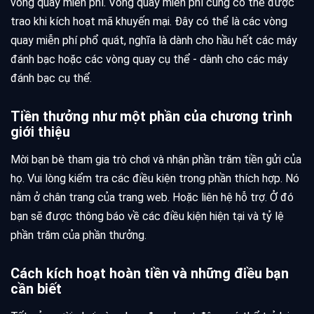
vòng quay miễn phí. Vòng quay miễn phí cũng có thể được
trao khi kích hoạt mã khuyến mại. Đây có thể là các vòng
quay miễn phí phổ quát, nghĩa là dành cho hầu hết các máy
đánh bạc hoặc các vòng quay cụ thể - dành cho các máy
đánh bạc cụ thể.
Tiền thưởng như một phần của chương trình
giới thiệu
Mời bạn bè tham gia trò chơi và nhận phần trăm tiền gửi của
họ. Vui lòng kiểm tra các điều kiện trong phần thích hợp. Nó
nằm ở chân trang của trang web. Hoặc liên hệ hỗ trợ. Ở đó
bạn sẽ được thông báo về các điều kiện hiện tại và tỷ lệ
phần trăm của phần thưởng.
Cách kích hoạt hoàn tiền và những điều bạn
cần biết