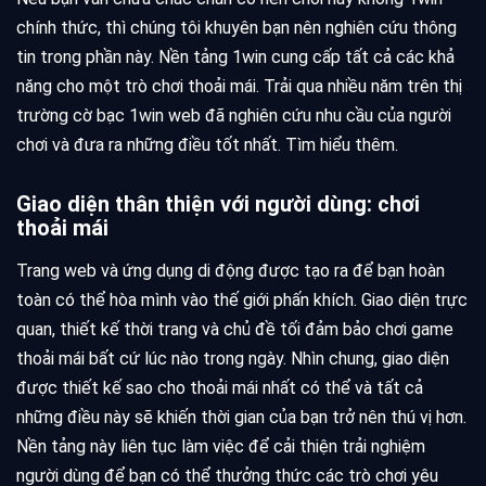
chính thức, thì chúng tôi khuyên bạn nên nghiên cứu thông
tin trong phần này. Nền tảng 1win cung cấp tất cả các khả
năng cho một trò chơi thoải mái. Trải qua nhiều năm trên thị
trường cờ bạc 1win web đã nghiên cứu nhu cầu của người
chơi và đưa ra những điều tốt nhất. Tìm hiểu thêm.
Giao diện thân thiện với người dùng: chơi
thoải mái
Trang web và ứng dụng di động được tạo ra để bạn hoàn
toàn có thể hòa mình vào thế giới phấn khích. Giao diện trực
quan, thiết kế thời trang và chủ đề tối đảm bảo chơi game
thoải mái bất cứ lúc nào trong ngày. Nhìn chung, giao diện
được thiết kế sao cho thoải mái nhất có thể và tất cả
những điều này sẽ khiến thời gian của bạn trở nên thú vị hơn.
Nền tảng này liên tục làm việc để cải thiện trải nghiệm
người dùng để bạn có thể thưởng thức các trò chơi yêu